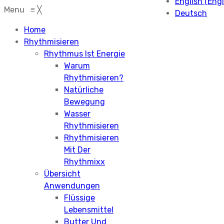
English
(
Engl
Menu
≡
╳
Deutsch
Home
Rhythmisieren
Rhythmus Ist Energie
Warum
Rhythmisieren?
Natürliche
Bewegung
Wasser
Rhythmisieren
Rhythmisieren
Mit Der
Rhythmixx
Übersicht
Anwendungen
Flüssige
Lebensmittel
Butter Und