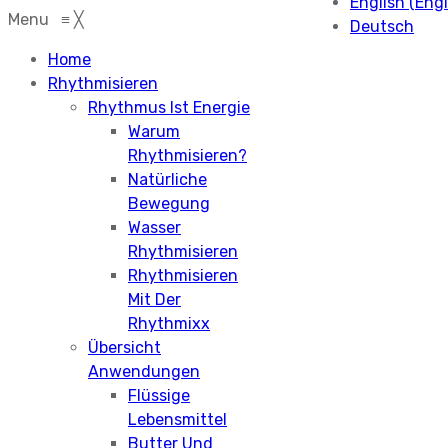
English
(
Engl
Menu
≡
╳
Deutsch
Home
Rhythmisieren
Rhythmus Ist Energie
Warum
Rhythmisieren?
Natürliche
Bewegung
Wasser
Rhythmisieren
Rhythmisieren
Mit Der
Rhythmixx
Übersicht
Anwendungen
Flüssige
Lebensmittel
Butter Und