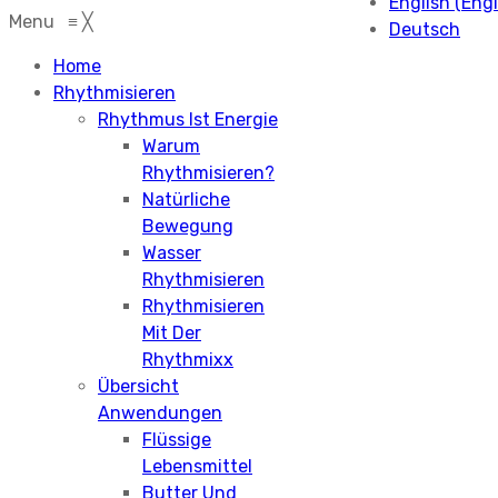
English
(
Engl
Menu
≡
╳
Deutsch
Home
Rhythmisieren
Rhythmus Ist Energie
Warum
Rhythmisieren?
Natürliche
Bewegung
Wasser
Rhythmisieren
Rhythmisieren
Mit Der
Rhythmixx
Übersicht
Anwendungen
Flüssige
Lebensmittel
Butter Und