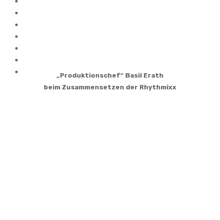
„Produktionschef“ Basil Erath
beim Zusammensetzen der Rhythmixx